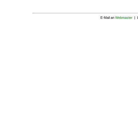
E-Mail an
Webmaster
| L