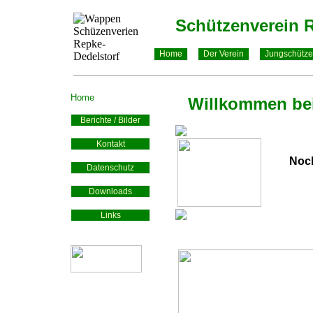
Schützenverein R
Home
Der Verein
Jungschütz
Home
Willkommen bei
Berichte / Bilder
Kontakt
Noc
Datenschutz
Downloads
Links